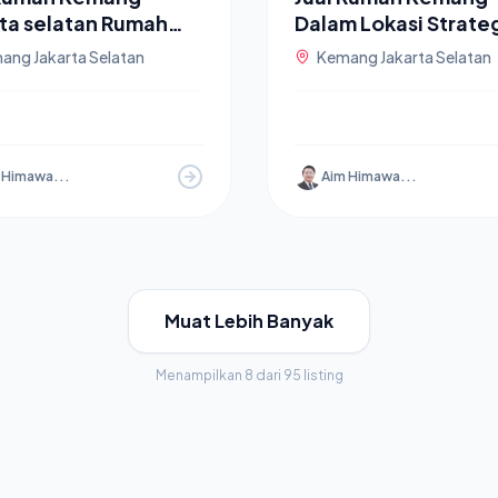
rta selatan Rumah
Dalam Lokasi Strate
wat Lahan Luas
Rumah Mewah
ang Jakarta Selatan
Kemang Jakarta Selatan
 Himawa...
Aim Himawa...
Muat Lebih Banyak
Menampilkan 8 dari 95 listing