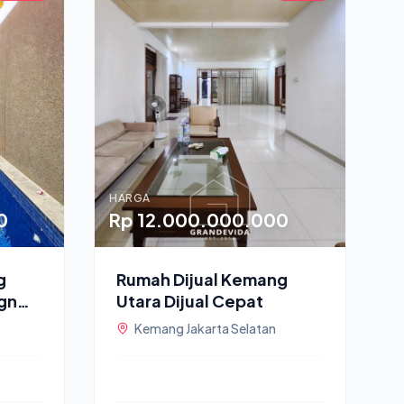
HARGA
0
Rp 12.000.000.000
g
Rumah Dijual Kemang
ign
Utara Dijual Cepat
Kemang Jakarta Selatan