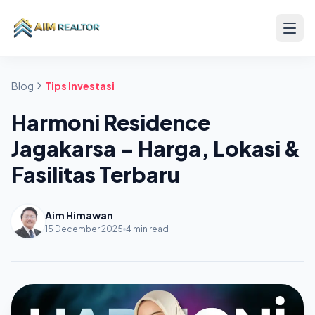
Skip to content
Blog
Tips Investasi
Harmoni Residence
Jagakarsa – Harga, Lokasi &
Fasilitas Terbaru
Aim Himawan
15 December 2025
4 min read