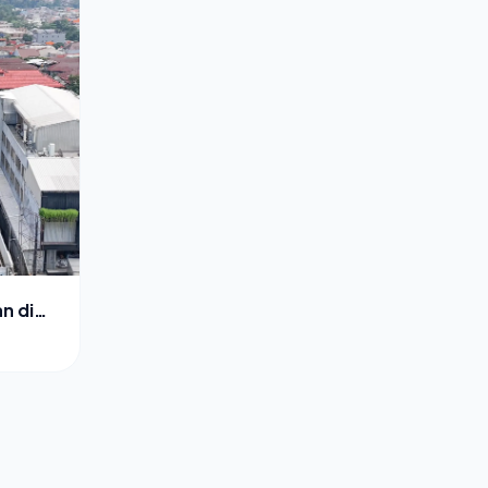
n di
l dalam