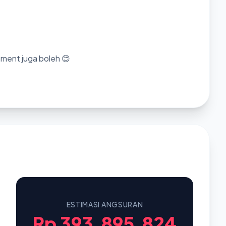
mment juga boleh 😊
ESTIMASI ANGSURAN
Rp 393.895.824