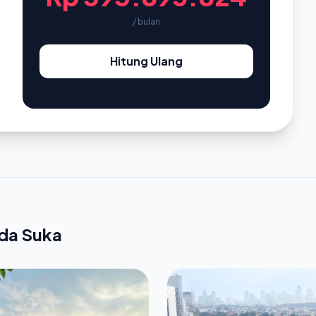
/ bulan
Hitung Ulang
nda Suka