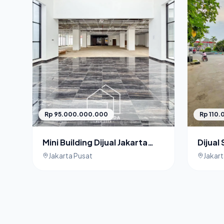
Rp 95.000.000.000
Rp 110
Mini Building Dijual Jakarta
Dijual
Pusat
Harga
Jakarta Pusat
Jakart