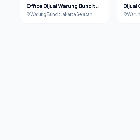
Office Dijual Warung Buncit
Dijual
Jakarta Selatan
Jakart
Warung Buncit Jakarta Selatan
Warung