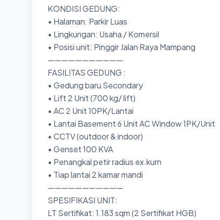
KONDISI GEDUNG:
• Halaman: Parkir Luas
• Lingkungan: Usaha / Komersil
• Posisi unit: Pinggir Jalan Raya Mampang
———————————
FASILITAS GEDUNG :
• Gedung baru Secondary
• Lift 2 Unit (700 kg/ lift)
• AC 2 Unit 10PK/Lantai
• Lantai Basement 6 Unit AC Window 1PK/Unit
• CCTV (outdoor & indoor)
• Genset 100 KVA
• Penangkal petir radius ex.kurn
• Tiap lantai 2 kamar mandi
———————————
SPESIFIKASI UNIT:
LT Sertifikat: 1.183 sqm (2 Sertifikat HGB)