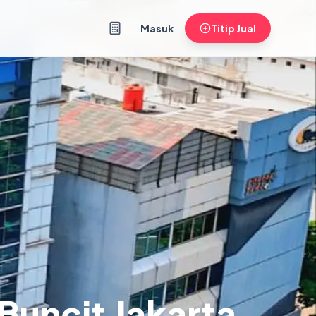
Masuk
Titip Jual
Buncit Jakarta