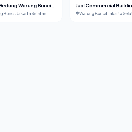
 Gedung Warung Buncit
Jual Commercial Buildi
a Selatan
Warung Buncit Jakarta
 Buncit Jakarta Selatan
Warung Buncit Jakarta Sela
Selatan