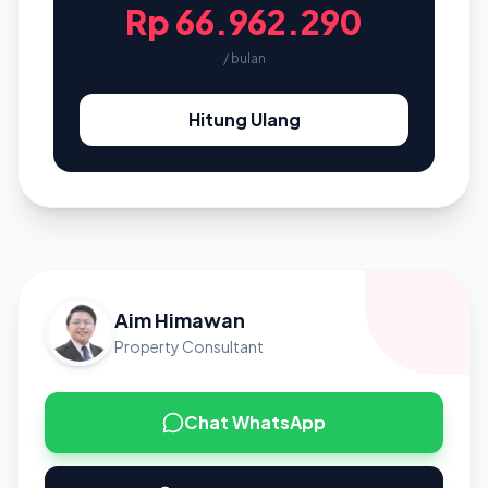
Rp 66.962.290
/ bulan
Hitung Ulang
Aim Himawan
Property Consultant
Chat WhatsApp