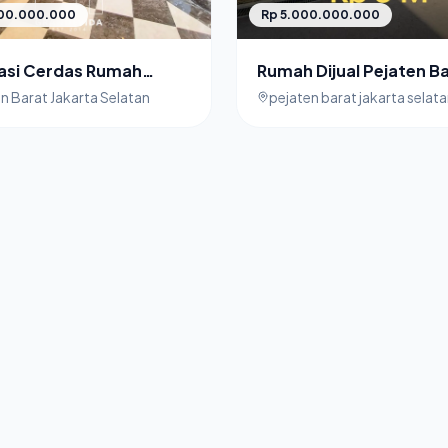
Rp 5.000.000.000
000.000.000
Rumah Dijual Pejaten B
tasi Cerdas Rumah
Jakarta Selatan Dalam
di Pejaten Barat,
pejaten barat jakarta selat
n Barat Jakarta Selatan
townhouse
a Selatan