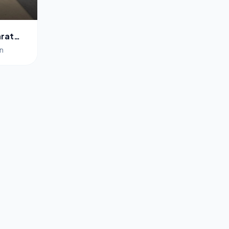
arat
an