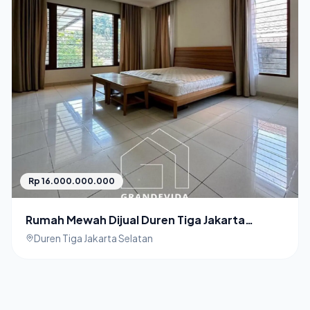
Rp 16.000.000.000
Rumah Mewah Dijual Duren Tiga Jakarta
Selatan Sangat Terawat
Duren Tiga Jakarta Selatan