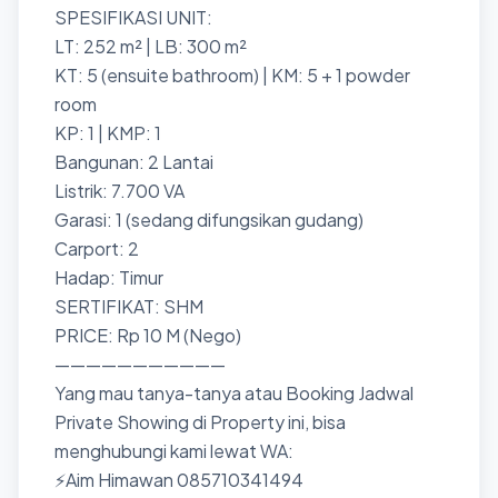
SPESIFIKASI UNIT:
LT: 252 m² | LB: 300 m²
KT: 5 (ensuite bathroom) | KM: 5 + 1 powder
room
KP: 1 | KMP: 1
Bangunan: 2 Lantai
Listrik: 7.700 VA
Garasi: 1 (sedang difungsikan gudang)
Carport: 2
Hadap: Timur
SERTIFIKAT: SHM
PRICE: Rp 10 M (Nego)
———————————
Yang mau tanya-tanya atau Booking Jadwal
Private Showing di Property ini, bisa
menghubungi kami lewat WA:
⚡Aim Himawan 085710341494