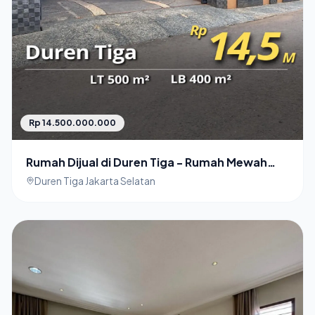
Rp 14.500.000.000
Rumah Dijual di Duren Tiga - Rumah Mewah
Siap Huni
Duren Tiga Jakarta Selatan