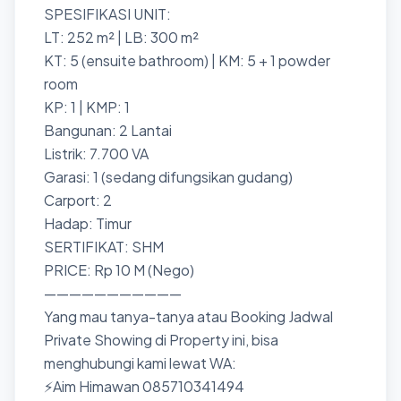
SPESIFIKASI UNIT:
LT: 252 m² | LB: 300 m²
KT: 5 (ensuite bathroom) | KM: 5 + 1 powder
room
KP: 1 | KMP: 1
Bangunan: 2 Lantai
Listrik: 7.700 VA
Garasi: 1 (sedang difungsikan gudang)
Carport: 2
Hadap: Timur
SERTIFIKAT: SHM
PRICE: Rp 10 M (Nego)
———————————
Yang mau tanya-tanya atau Booking Jadwal
Private Showing di Property ini, bisa
menghubungi kami lewat WA:
⚡Aim Himawan 085710341494