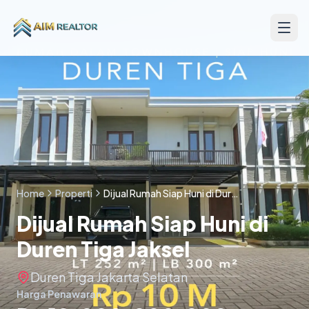
Skip to content
Home
Properti
Dijual Rumah Siap Huni di Duren Tiga Jaksel
Dijual Rumah Siap Huni di
Duren Tiga Jaksel
Duren Tiga Jakarta Selatan
Harga Penawaran