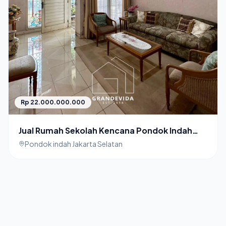
Rp 22.000.000.000
Jual Rumah Sekolah Kencana Pondok Indah
Jakarta Selatan Lingkungan Hunian
Pondok indah Jakarta Selatan