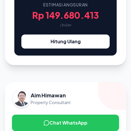
ESTIMASI ANGSURAN
Rp 149.680.413
/ bulan
Hitung Ulang
Aim Himawan
Property Consultant
Chat WhatsApp