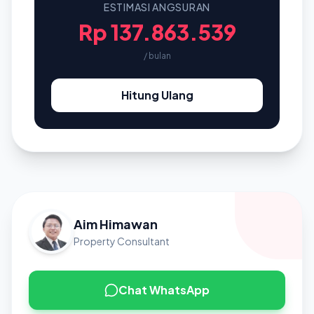
ESTIMASI ANGSURAN
Rp 137.863.539
/ bulan
Hitung Ulang
Aim Himawan
Property Consultant
Chat WhatsApp