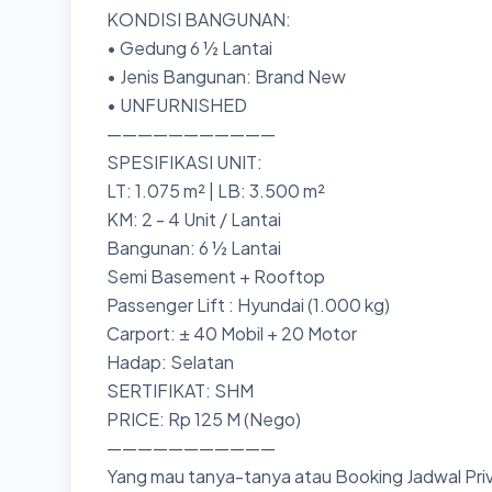
KONDISI BANGUNAN:
• Gedung 6 ½ Lantai
• Jenis Bangunan: Brand New
• UNFURNISHED
———————————
SPESIFIKASI UNIT:
LT: 1.075 m² | LB: 3.500 m²
KM: 2 - 4 Unit / Lantai
Bangunan: 6 ½ Lantai
Semi Basement + Rooftop
Passenger Lift : Hyundai (1.000 kg)
Carport: ± 40 Mobil + 20 Motor
Hadap: Selatan
SERTIFIKAT: SHM
PRICE: Rp 125 M (Nego)
———————————
Yang mau tanya-tanya atau Booking Jadwal Priv