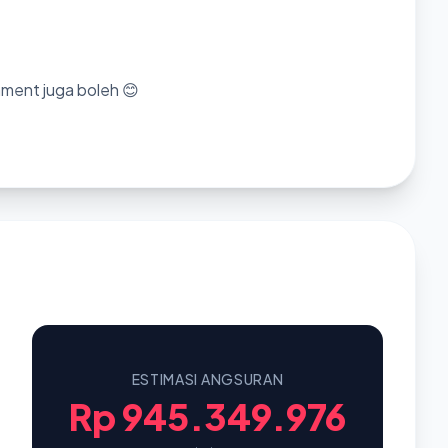
mment juga boleh 😊
ESTIMASI ANGSURAN
Rp 945.349.976