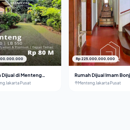
Rp 225.000.000.000
000.000.000
Rumah Dijual Imam Bonj
Dijual di Menteng
Menteng Jakarta Pusat
sono
Menteng Jakarta Pusat
ng Jakarta Pusat