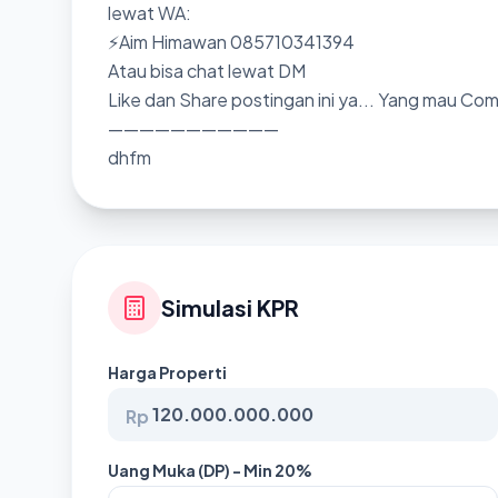
lewat WA:
⚡Aim Himawan 085710341394
Atau bisa chat lewat DM
Like dan Share postingan ini ya... Yang mau Co
———————————
dhfm
Simulasi KPR
Harga Properti
Rp
Uang Muka (DP) - Min 20%