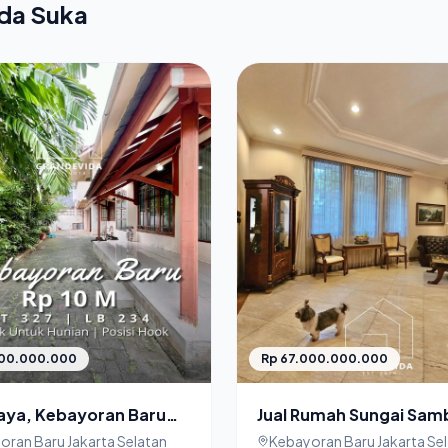
nda Suka
000.000.000
Rp 67.000.000.000
aya, Kebayoran Baru
Jual Rumah Sungai Sam
Jakarta Selatan yang
Kebayoran Baru Jakart
oran Baru Jakarta Selatan
Kebayoran Baru Jakarta Se