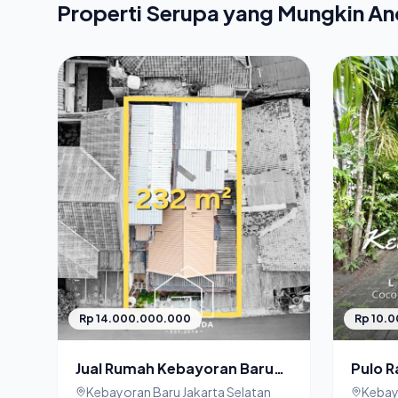
Properti Serupa yang Mungkin A
Rp 14.000.000.000
Rp 10.
Jual Rumah Kebayoran Baru
Pulo R
Cocok Untuk Dibangun Ulang
Rumah 
Kebayoran Baru Jakarta Selatan
Kebay