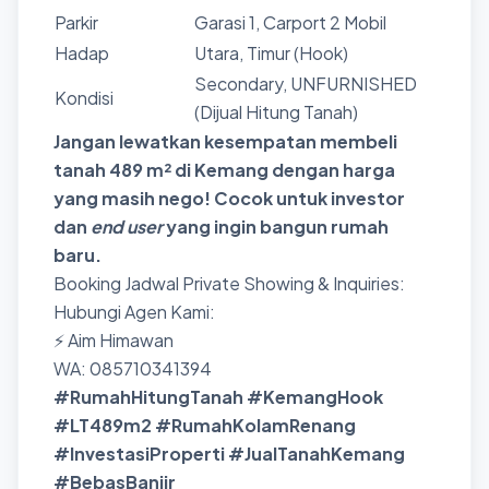
Parkir
Garasi 1, Carport 2 Mobil
Hadap
Utara, Timur (Hook)
Secondary, UNFURNISHED
Kondisi
(Dijual Hitung Tanah)
Jangan lewatkan kesempatan membeli
tanah 489 m² di Kemang dengan harga
yang masih nego! Cocok untuk investor
dan
end user
yang ingin bangun rumah
baru.
Booking Jadwal Private Showing & Inquiries:
Hubungi Agen Kami:
⚡ Aim Himawan
WA: 085710341394
#RumahHitungTanah #KemangHook
#LT489m2 #RumahKolamRenang
#InvestasiProperti #JualTanahKemang
#BebasBanjir