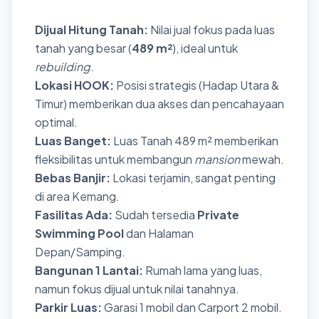
Dijual Hitung Tanah:
Nilai jual fokus pada luas
tanah yang besar (
489 m²
), ideal untuk
rebuilding
.
Lokasi HOOK:
Posisi strategis (Hadap Utara &
Timur) memberikan dua akses dan pencahayaan
optimal.
Luas Banget:
Luas Tanah 489 m² memberikan
fleksibilitas untuk membangun
mansion
mewah.
Bebas Banjir:
Lokasi terjamin, sangat penting
di area Kemang.
Fasilitas Ada:
Sudah tersedia
Private
Swimming Pool
dan Halaman
Depan/Samping.
Bangunan 1 Lantai:
Rumah lama yang luas,
namun fokus dijual untuk nilai tanahnya.
Parkir Luas:
Garasi 1 mobil dan Carport 2 mobil.