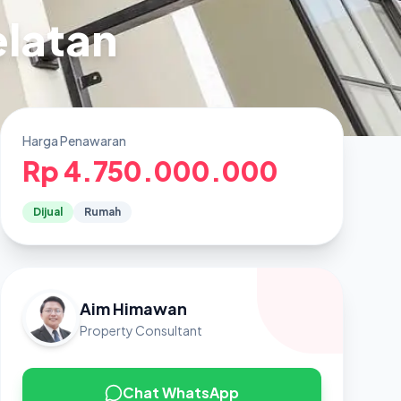
elatan
Harga Penawaran
Rp 4.750.000.000
Dijual
Rumah
Aim Himawan
Property Consultant
Chat WhatsApp