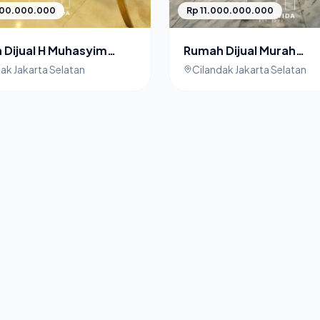
000.000.000
Rp 11.000.000.000
Dijual H Muhasyim
Rumah Dijual Murah
ak Jakarta Selatan
Margasatwa Cilandak J
ak Jakarta Selatan
Cilandak Jakarta Selatan
Selatan Siap Huni