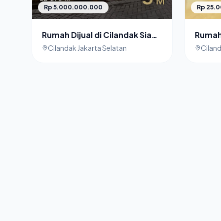
Rp 5.000.000.000
Rp 25.
Rumah Dijual di Cilandak Siap
Rumah 
Huni
Ciland
Cilandak Jakarta Selatan
Ciland