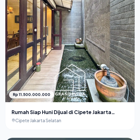
Rp 11.500.000.000
Rumah Siap Huni Dijual di Cipete Jakarta
Selatan
Cipete Jakarta Selatan