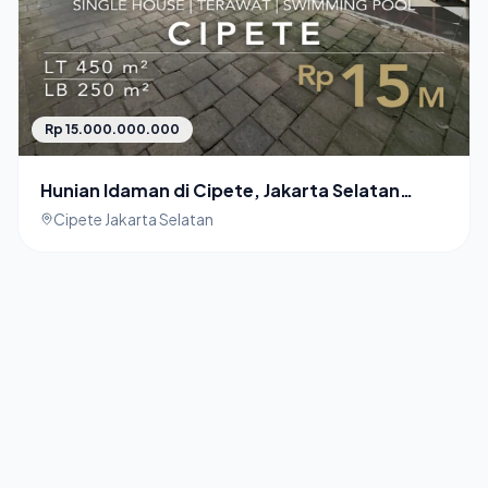
Rp 15.000.000.000
Hunian Idaman di Cipete, Jakarta Selatan
Rumah Dijual
Cipete Jakarta Selatan