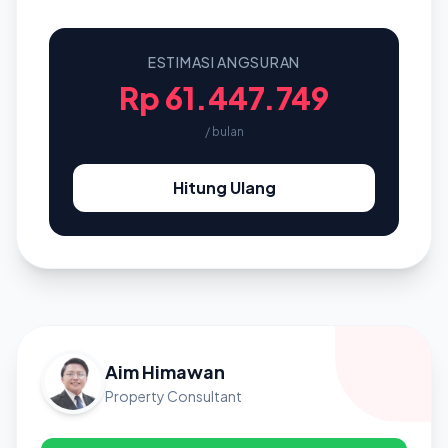
ESTIMASI ANGSURAN
Rp 61.447.749
/ bulan
Hitung Ulang
Aim Himawan
Property Consultant