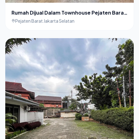
Rumah Dijual Dalam Townhouse Pejaten Barat
Siap Huni
Pejaten Barat Jakarta Selatan