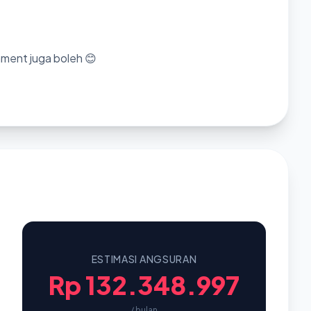
mment juga boleh 😊
ESTIMASI ANGSURAN
Rp 132.348.997
/ bulan