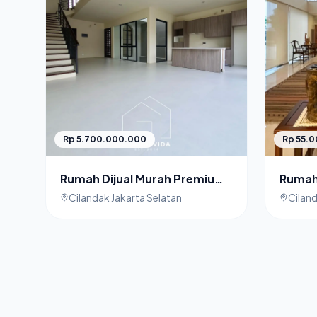
Rp 5.700.000.000
Rp 55.
Rumah Dijual Murah Premium
Rumah 
Simatupang Jakarta Selatan
Ciland
Cilandak Jakarta Selatan
Ciland