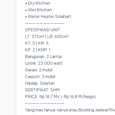
• Dry Kitchen
• Wet Kitchen
• Water Heater Solahart
———————————
SPESIFIKASI UNIT:
LT: 373 m² | LB: 600 m²
KT: 5 | KM: 5
KP: 2 | KMP: 1
Bangunan: 2 Lantai
Listrik: 23.000 watt
Garasi: 2 mobil
Carport: 2 mobil
Hadap: Selatan
SERTIPIKAT: SHM
PRICE: Rp 18,7 M 👉 Rp 16,8 M (Nego)
———————————
Yang mau tanya-tanya atau Booking Jadwal Priv