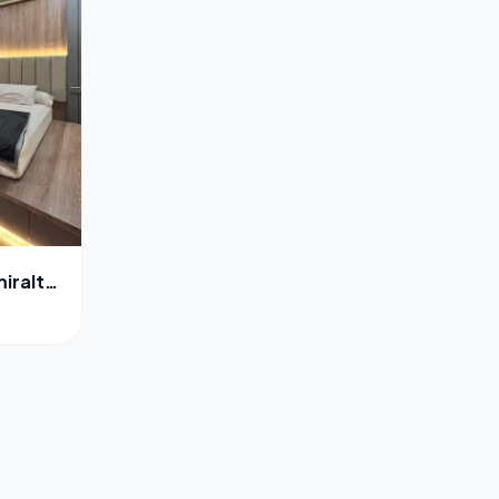
iralty