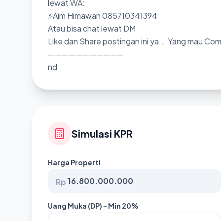
lewat WA:
⚡Aim Himawan 085710341394
Atau bisa chat lewat DM
Like dan Share postingan ini ya... Yang mau Co
———————————
nd
Simulasi KPR
Harga Properti
Rp
Uang Muka (DP) - Min 20%