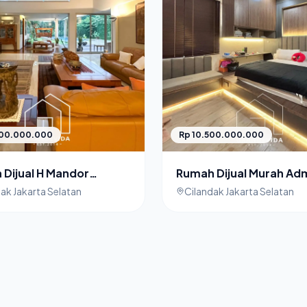
000.000.000
Rp 10.500.000.000
Dijual H Mandor
Rumah Dijual Murah Adm
ak Jakarta Selatan
Residence Cilandak
ak Jakarta Selatan
Cilandak Jakarta Selatan