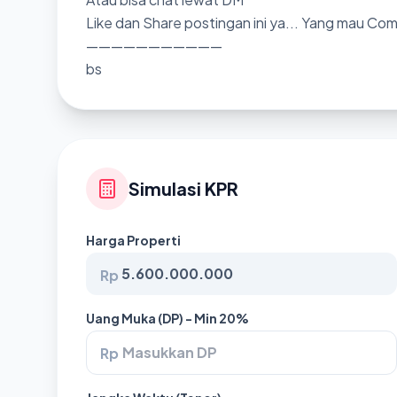
Like dan Share postingan ini ya... Yang mau Co
———————————
bs
Simulasi KPR
Harga Properti
Rp
Uang Muka (DP) - Min 20%
Rp