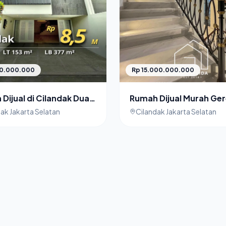
Rp 15.000.000.000
00.000.000
Rumah Dijual Murah Ger
Dijual di Cilandak Dua
Cilandak Jakarta Selata
ence
Cilandak Jakarta Selatan
ak Jakarta Selatan