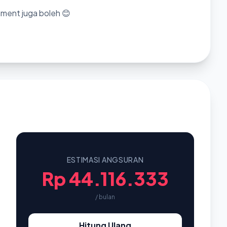
mment juga boleh 😊
ESTIMASI ANGSURAN
Rp 44.116.333
/ bulan
Hitung Ulang