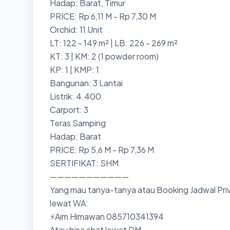
Hadap: Barat, Timur
PRICE: Rp 6,11 M - Rp 7,30 M
Orchid: 11 Unit
LT: 122 - 149 m² | LB: 226 - 269 m²
KT: 3 | KM: 2 (1 powder room)
KP: 1 | KMP: 1
Bangunan: 3 Lantai
Listrik: 4.400
Carport: 3
Teras Samping
Hadap: Barat
PRICE: Rp 5,6 M - Rp 7,36 M
SERTIFIKAT: SHM
———————————
Yang mau tanya-tanya atau Booking Jadwal Priv
lewat WA:
⚡Aim Himawan 085710341394
Atau bisa chat lewat DM