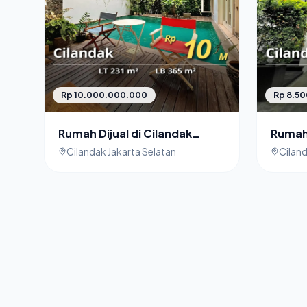
Rp 10.000.000.000
Rp 8.5
Rumah Dijual di Cilandak
Rumah 
Dalam Townhouse Fully
Resid
Cilandak Jakarta Selatan
Ciland
Furnished