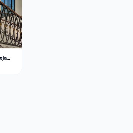
eja
n