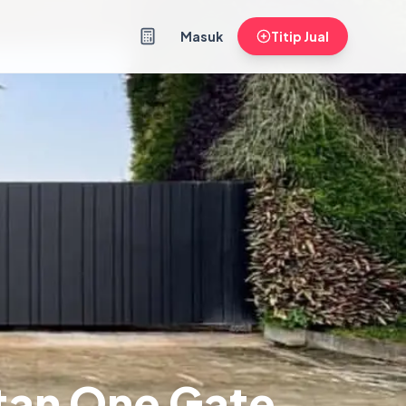
Masuk
Titip Jual
atan One Gate