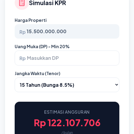
Simulasi KPR
Harga Properti
Rp
Uang Muka (DP) - Min 20%
Rp
Jangka Waktu (Tenor)
ESTIMASI ANGSURAN
Rp 122.107.706
/ bulan