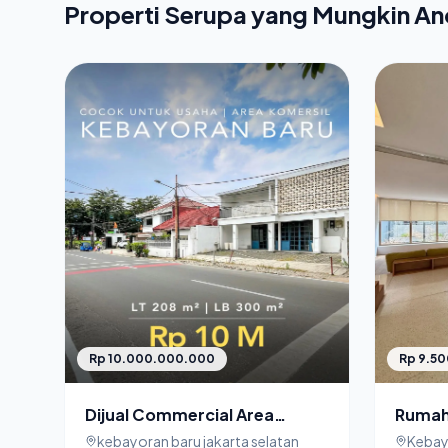
Properti Serupa yang Mungkin A
Rp 10.000.000.000
Rp 9.5
Dijual Commercial Area
Rumah 
Kebayoran Baru Cocok Untuk
Area S
kebayoran baru jakarta selatan
Kebay