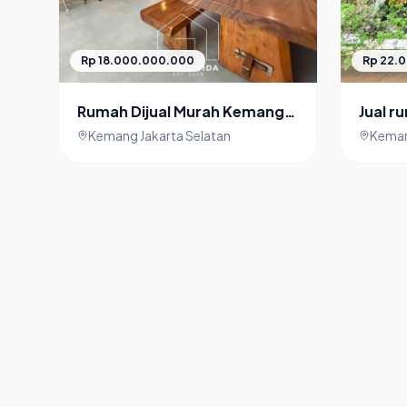
Rp 18.000.000.000
Rp 22.
Rumah Dijual Murah Kemang
Jual 
Jakarta Selatan Cocok untuk
Jakart
Kemang Jakarta Selatan
Keman
Usaha
Swimm