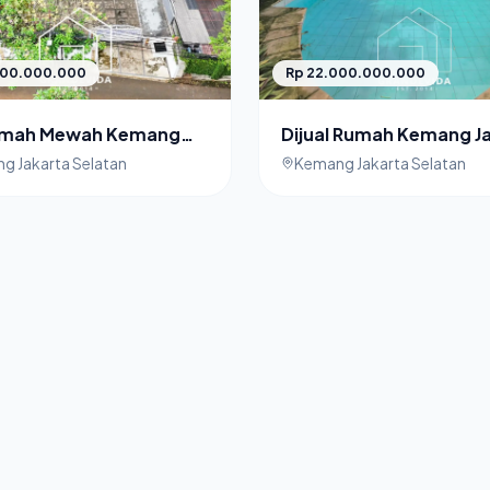
000.000.000
Rp 22.000.000.000
rumah Mewah Kemang
Dijual Rumah Kemang J
a Selatan Private
Selatan Private Swimm
g Jakarta Selatan
Kemang Jakarta Selatan
ing Pool
Pool