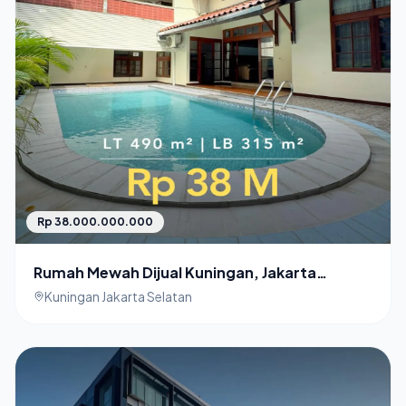
Rp 38.000.000.000
Rumah Mewah Dijual Kuningan, Jakarta
Selatan - Lokasi Strategis - Rumah Jakarta
Kuningan Jakarta Selatan
Selatan