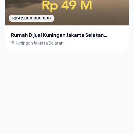
Rp 49.000.000.000
Rumah Dijual Kuningan Jakarta Selatan
American Classic
Kuningan Jakarta Selatan