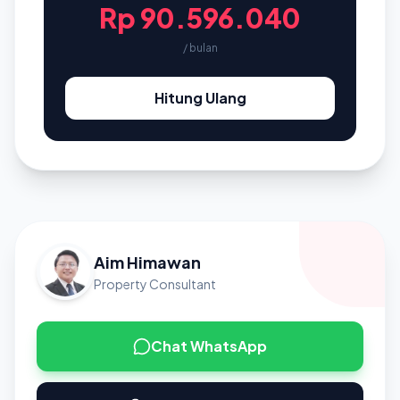
Rp 90.596.040
/ bulan
Hitung Ulang
Aim Himawan
Property Consultant
Chat WhatsApp