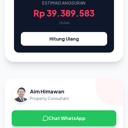
ESTIMASI ANGSURAN
Rp 39.389.583
/ bulan
Hitung Ulang
Aim Himawan
Property Consultant
Chat WhatsApp