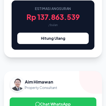
ESTIMASI ANGSURAN
Rp 137.863.539
/ bulan
Hitung Ulang
Aim Himawan
Property Consultant
Chat WhatsApp