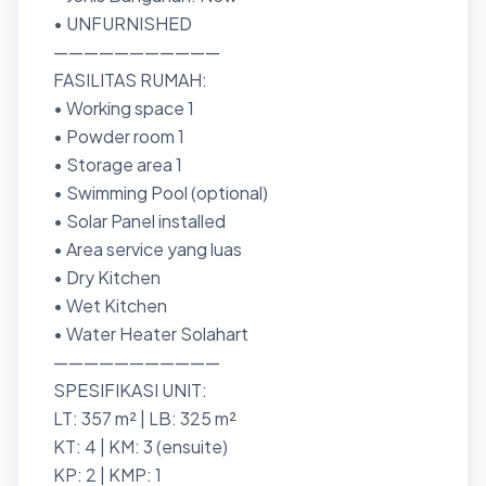
• UNFURNISHED
———————————
FASILITAS RUMAH:
• Working space 1
• Powder room 1
• Storage area 1
• Swimming Pool (optional)
• Solar Panel installed
• Area service yang luas
• Dry Kitchen
• Wet Kitchen
• Water Heater Solahart
———————————
SPESIFIKASI UNIT:
LT: 357 m² | LB: 325 m²
KT: 4 | KM: 3 (ensuite)
KP: 2 | KMP: 1