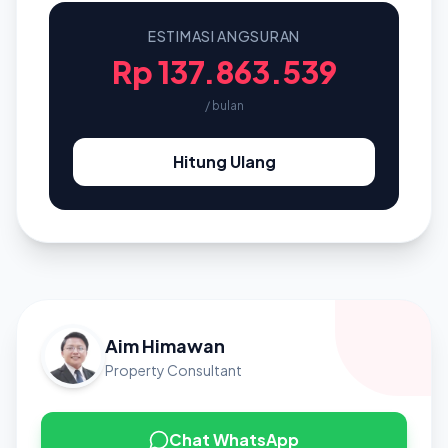
ESTIMASI ANGSURAN
Rp 137.863.539
/ bulan
Hitung Ulang
Aim Himawan
Property Consultant
Chat WhatsApp