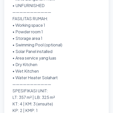
• UNFURNISHED
———————————
FASILITAS RUMAH:
• Working space 1
• Powder room 1
• Storage area 1
• Swimming Pool (optional)
• Solar Panel installed
• Area service yang luas
• Dry Kitchen
• Wet Kitchen
• Water Heater Solahart
———————————
SPESIFIKASI UNIT:
LT: 357 m² | LB: 325 m²
KT: 4 | KM: 3 (ensuite)
KP: 2 | KMP: 1