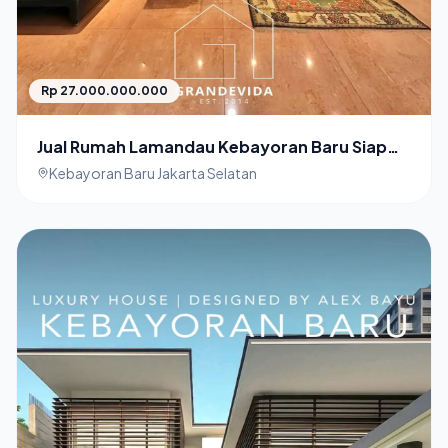
Rp 27.000.000.000
Jual Rumah Lamandau Kebayoran Baru Siap
Huni Bangunan Terawat
Kebayoran Baru Jakarta Selatan