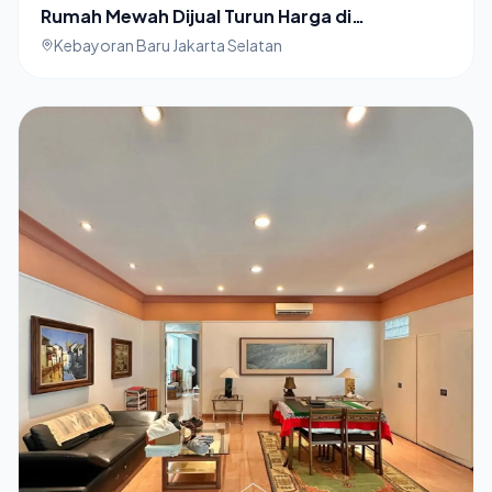
Rumah Mewah Dijual Turun Harga di
Kebayoran Baru Jakarta Selatan
Kebayoran Baru Jakarta Selatan