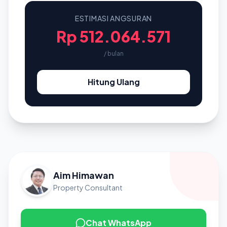
ESTIMASI ANGSURAN
Rp 512.064.571
/ bulan
Hitung Ulang
Aim Himawan
Property Consultant
Chat WhatsApp