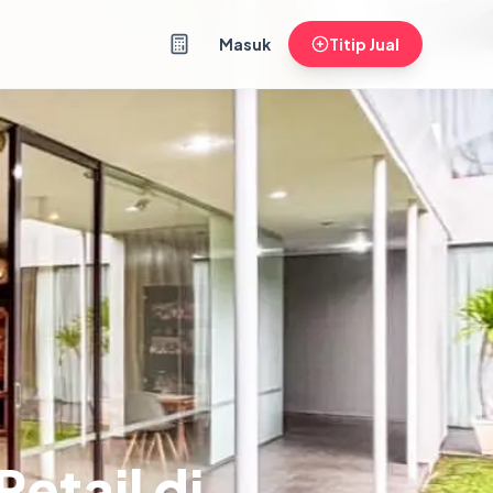
Masuk
Titip Jual
etail di