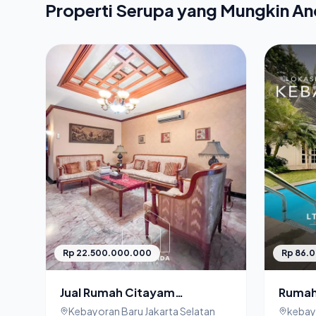
Properti Serupa yang Mungkin A
Rp 22.500.000.000
Rp 86.
Jual Rumah Citayam
Rumah 
Kebayoran Baru Jakarta
Jakart
Kebayoran Baru Jakarta Selatan
kebayo