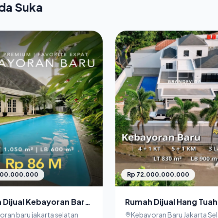
nda Suka
Rp 72.000.000.000
000.000.000
Rumah Dijual Hang Tuah
Dijual Kebayoran Baru
Kebayoran Baru Jakart
a Selatan Lokasi
Kebayoran Baru Jakarta Se
ran baru jakarta selatan