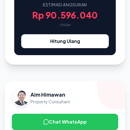
ESTIMASI ANGSURAN
Rp 90.596.040
/ bulan
Hitung Ulang
Aim Himawan
Property Consultant
Chat WhatsApp