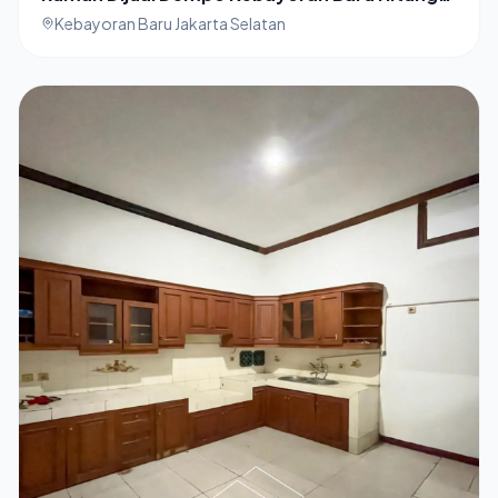
Tanah
Kebayoran Baru Jakarta Selatan