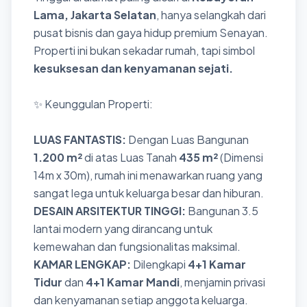
Lama, Jakarta Selatan
, hanya selangkah dari
pusat bisnis dan gaya hidup premium Senayan.
Properti ini bukan sekadar rumah, tapi simbol
kesuksesan dan kenyamanan sejati.
✨ Keunggulan Properti:
LUAS FANTASTIS:
Dengan Luas Bangunan
1.200 m²
di atas Luas Tanah
435 m²
(Dimensi
14m x 30m), rumah ini menawarkan ruang yang
sangat lega untuk keluarga besar dan hiburan.
DESAIN ARSITEKTUR TINGGI:
Bangunan 3.5
lantai modern yang dirancang untuk
kemewahan dan fungsionalitas maksimal.
KAMAR LENGKAP:
Dilengkapi
4+1 Kamar
Tidur
dan
4+1 Kamar Mandi
, menjamin privasi
dan kenyamanan setiap anggota keluarga.