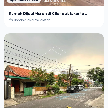
Rumah Dijual Murah di Cilandak Jakarta
Selatan Hunian Ekslusif dekat MRT
Cilandak Jakarta Selatan