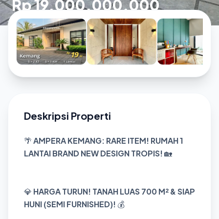
Rp 19.000.000.000
Deskripsi Properti
🌴
AMPERA KEMANG: RARE ITEM! RUMAH 1
LANTAI BRAND NEW DESIGN TROPIS!
🏡
💎
HARGA TURUN! TANAH LUAS 700 M² & SIAP
HUNI (SEMI FURNISHED)!
💰