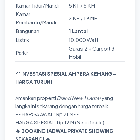
Kamar Tidur/Mandi
5 KT / 5 KM
Kamar
2 KP / 1 KMP
Pembantu/Mandi
Bangunan
1 Lantai
Listrik
10.000 Watt
Garasi 2 + Carport 3
Parkir
Mobil
💸
INVESTASI SPESIAL AMPERA KEMANG -
HARGA TURUN!
Amankan properti
Brand New 1 Lantai
yang
langka ini sekarang dengan harga terbaik.
~~HARGA AWAL: Rp 21 M~~
HARGA SPESIAL: Rp 19 M (Negotiable)
🔥 BOOKING JADWAL PRIVATE SHOWING
SEKARANG! 🔥