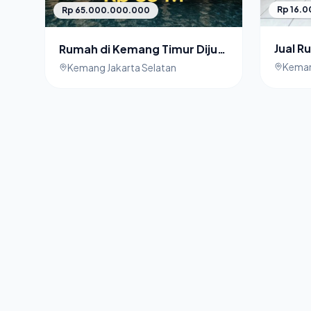
Rp 16.
Rp 65.000.000.000
Jual 
Rumah di Kemang Timur Dijual
Bebas 
Murah
Keman
Kemang Jakarta Selatan