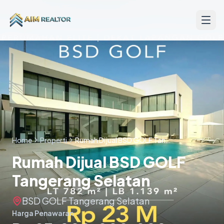
Skip to content
Home
Properti
Rumah Dijual BSD GOLF Tangerang Selatan
Rumah Dijual BSD GOLF
Tangerang Selatan
BSD GOLF Tangerang Selatan
Harga Penawaran