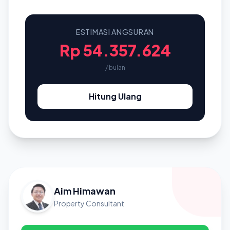
ESTIMASI ANGSURAN
Rp 54.357.624
/ bulan
Hitung Ulang
Aim Himawan
Property Consultant