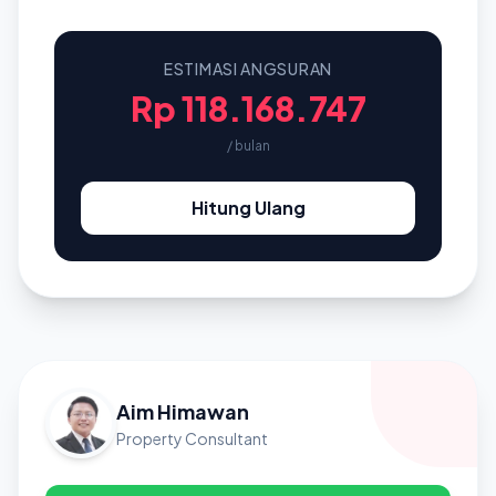
ESTIMASI ANGSURAN
Rp 118.168.747
/ bulan
Hitung Ulang
Aim Himawan
Property Consultant