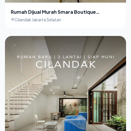
Rumah Dijual Murah Smara Boutique
Residence Cilandak Jakarta Selatan
Cilandak Jakarta Selatan