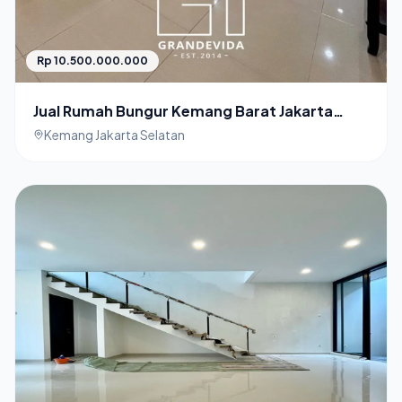
Rp 10.500.000.000
Jual Rumah Bungur Kemang Barat Jakarta
Selatan
Kemang Jakarta Selatan