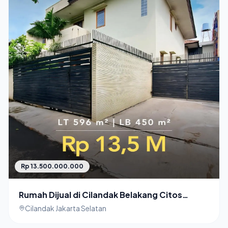
Rp 13.500.000.000
Rumah Dijual di Cilandak Belakang Citos
Halaman Luas
Cilandak Jakarta Selatan