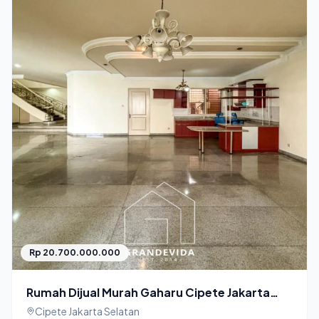
Rp 20.700.000.000
Rumah Dijual Murah Gaharu Cipete Jakarta
Selatan Bangunan Terawat
Cipete Jakarta Selatan