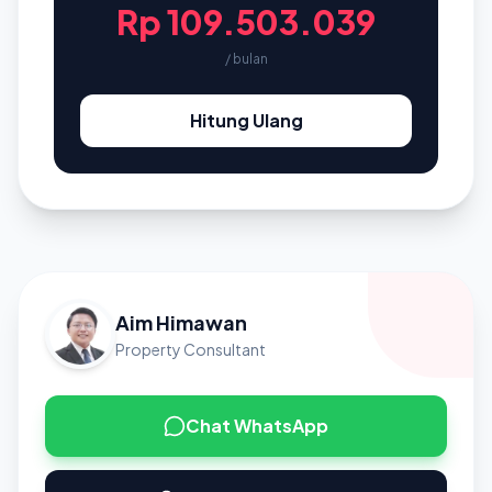
Rp 109.503.039
/ bulan
Hitung Ulang
Aim Himawan
Property Consultant
Chat WhatsApp