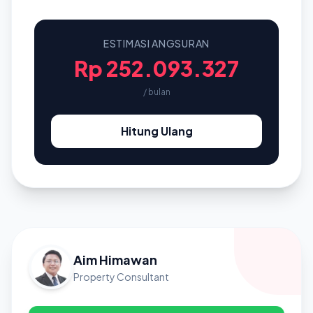
ESTIMASI ANGSURAN
Rp 252.093.327
/ bulan
Hitung Ulang
Aim Himawan
Property Consultant