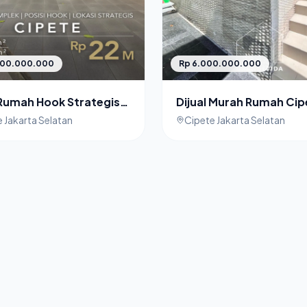
000.000.000
Rp 6.000.000.000
 Rumah Hook Strategis
Dijual Murah Rumah Cip
ete, Jaksel (Dekat
Jakarta Selatan - Jual 
 Jakarta Selatan
Cipete Jakarta Selatan
tas Umum)