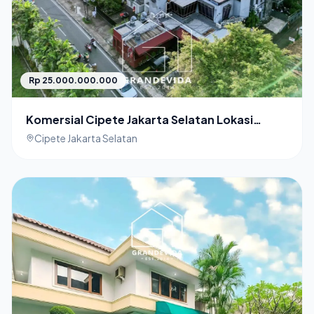
Rp 25.000.000.000
Komersial Cipete Jakarta Selatan Lokasi
Ekselensi, Harga Terjangkau
Cipete Jakarta Selatan