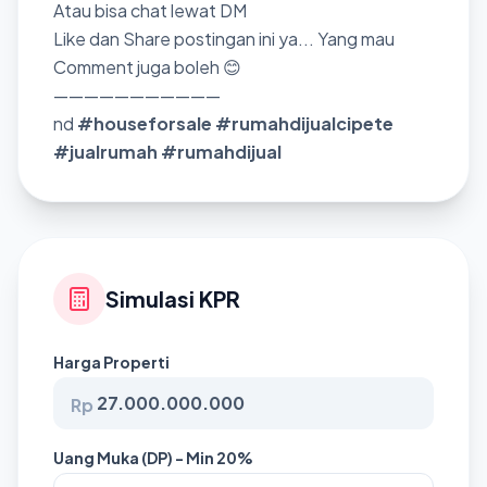
Atau bisa chat lewat DM
Like dan Share postingan ini ya... Yang mau
Comment juga boleh 😊
———————————
nd
#houseforsale
#rumahdijualcipete
#jualrumah
#rumahdijual
Simulasi KPR
Harga Properti
Rp
Uang Muka (DP) - Min 20%