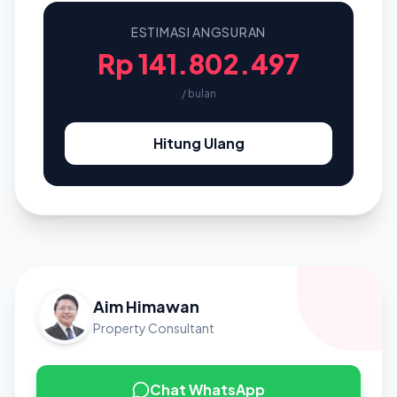
ESTIMASI ANGSURAN
Rp 141.802.497
/ bulan
Hitung Ulang
Aim Himawan
Property Consultant
Chat WhatsApp