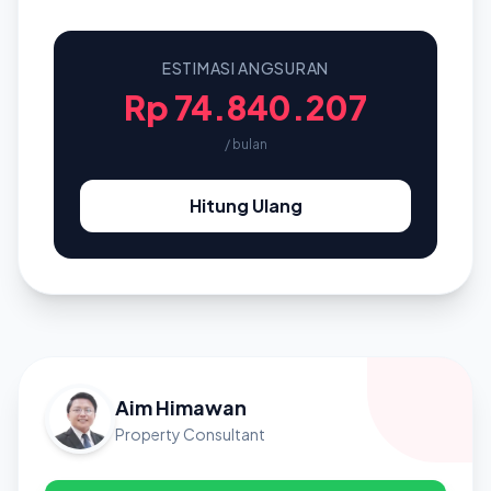
ESTIMASI ANGSURAN
Rp 74.840.207
/ bulan
Hitung Ulang
Aim Himawan
Property Consultant