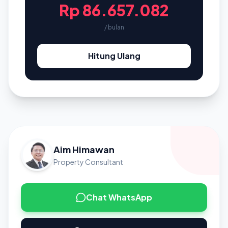
Rp 86.657.082
/ bulan
Hitung Ulang
Aim Himawan
Property Consultant
Chat WhatsApp