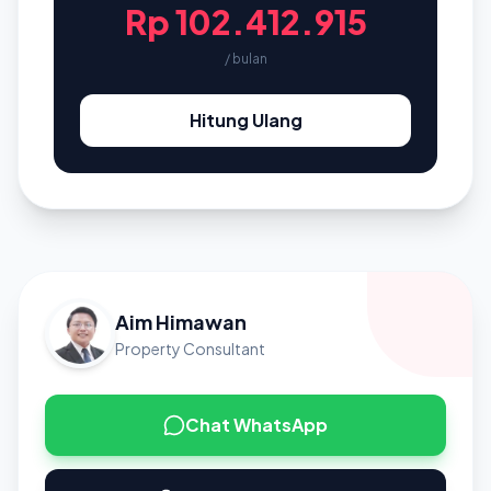
Rp 102.412.915
/ bulan
Hitung Ulang
Aim Himawan
Property Consultant
Chat WhatsApp