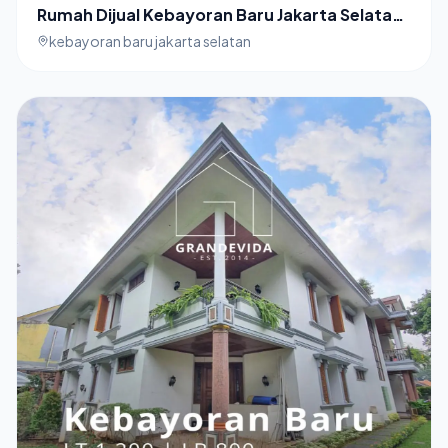
Rumah Dijual Kebayoran Baru Jakarta Selatan
Rumah lama Hitung Tanah
kebayoran baru jakarta selatan