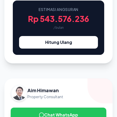
ESTIMASI ANGSURAN
Rp 543.576.236
/ bulan
Hitung Ulang
Aim Himawan
Property Consultant
Chat WhatsApp