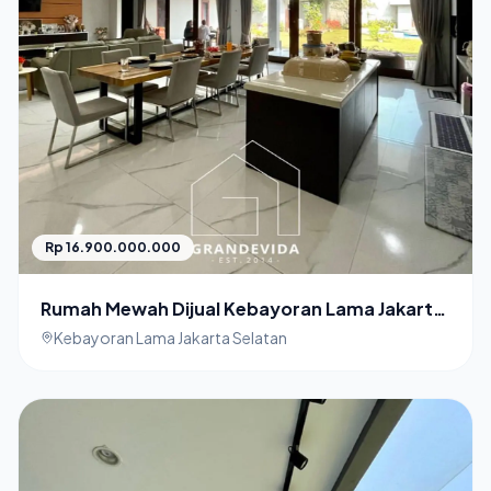
Rp 16.900.000.000
Rumah Mewah Dijual Kebayoran Lama Jakarta
Selatan Halaman Luas
Kebayoran Lama Jakarta Selatan