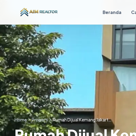
Skip to content
Beranda
Ca
Home
Properti
Rumah Dijual Kemang Jakarta Selatan Dekat Antasari
Rumah Dijual Ke