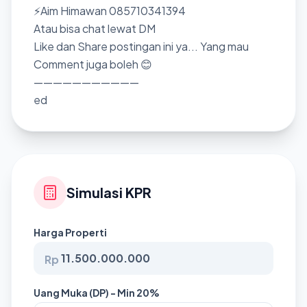
⚡Aim Himawan 085710341394
Atau bisa chat lewat DM
Like dan Share postingan ini ya... Yang mau
Comment juga boleh 😊
———————————
ed
Simulasi KPR
Harga Properti
Rp
Uang Muka (DP) - Min 20%